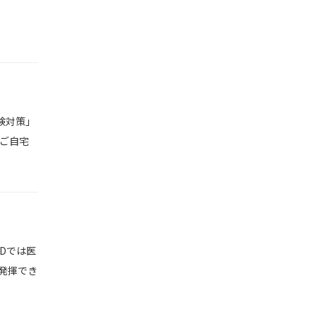
験対策」
をご自宅
MDでは医
発揮でき