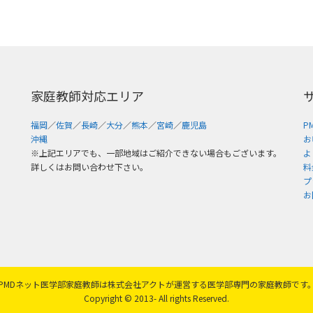
家庭教師対応エリア
福岡
／
佐賀
／
長崎
／
大分
／
熊本
／
宮崎
／
鹿児島
P
沖縄
お
※上記エリアでも、一部地域はご紹介できない場合もございます。
よ
詳しくはお問い合わせ下さい。
料
プ
お
PMDネット医学部家庭教師は株式会社アクトが運営する医学部専門の家庭教師です
Copyright © 2013- All rights Reserved.