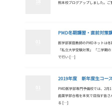
18
熊本校ブログアップしました。ご
PMD冬期講習・直前対策
01
医学部家庭教師のPMDネットは冬
「私立大学受験対策」 「二学期
で行い […]
2019年度 新年度生コー
01
PMD医学部専門予備校では、2月1
歯薬学部合格を本気で目指す皆さ
る […]