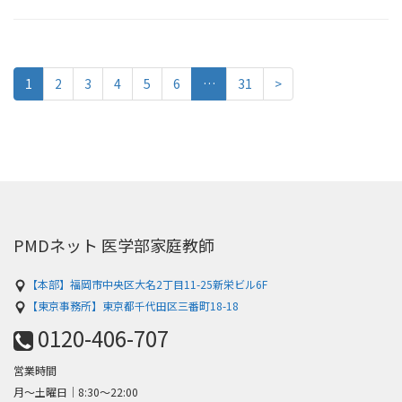
1
2
3
4
5
6
…
31
>
PMDネット 医学部家庭教師
【本部】福岡市中央区大名2丁目11-25新栄ビル6F
【東京事務所】東京都千代田区三番町18-18
0120-406-707
営業時間
月～土曜日│8:30〜22:00