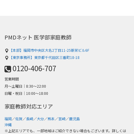
PMDネット 医学部家庭教師
【本部】福岡市中央区大名2丁目11-25新栄ビル6F
【東京事務所】東京都千代田区三番町18-18
0120-406-707
営業時間
月～土曜日│8:30〜22:00
日曜・祝日│10:00〜18:00
家庭教師対応エリア
福岡
／
佐賀
／
長崎
／
大分
／
熊本
／
宮崎
／
鹿児島
沖縄
※上記エリアでも、一部地域はご紹介できない場合もございます。詳しくは