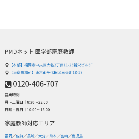
PMDネット 医学部家庭教師
【本部】福岡市中央区大名2丁目11-25新栄ビル6F
【東京事務所】東京都千代田区三番町18-18
0120-406-707
営業時間
月～土曜日│8:30〜22:00
日曜・祝日│10:00〜18:00
家庭教師対応エリア
福岡
／
佐賀
／
長崎
／
大分
／
熊本
／
宮崎
／
鹿児島