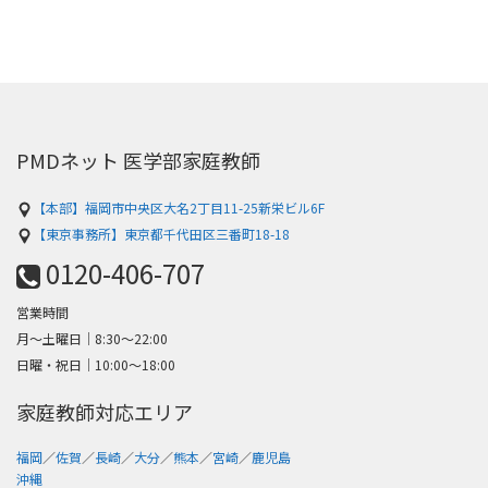
PMDネット 医学部家庭教師
【本部】福岡市中央区大名2丁目11-25新栄ビル6F
【東京事務所】東京都千代田区三番町18-18
0120-406-707
営業時間
月～土曜日│8:30〜22:00
日曜・祝日│10:00〜18:00
家庭教師対応エリア
福岡
／
佐賀
／
長崎
／
大分
／
熊本
／
宮崎
／
鹿児島
沖縄