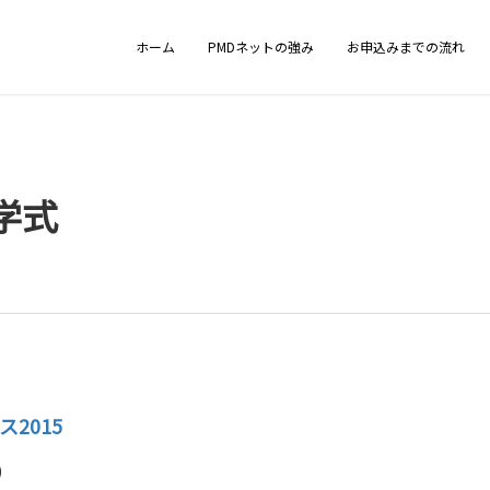
ホーム
PMDネットの強み
お申込みまでの流れ
学式
2015
)