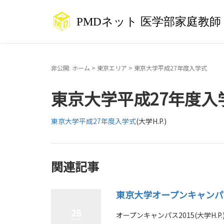
非公開: ホーム
>
東京エリア
>
東京大学平成27年度入学式
東京大学平成27年度入
東京大学平成27年度入学式
(大学H.P.)
関連記事
東京大学オープンキャンパス
28
オープンキャンパス2015(大学H.P.