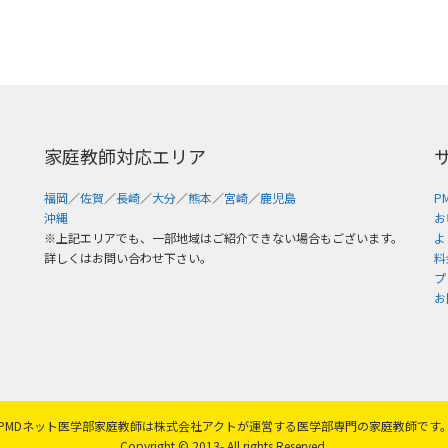
家庭教師対応エリア
福岡
／
佐賀
／
長崎
／
大分
／
熊本
／
宮崎
／
鹿児島
P
沖縄
お
※上記エリアでも、一部地域はご紹介できない場合もございます。
よ
詳しくはお問い合わせ下さい。
料
プ
お
PMDネット医学部家庭教師は株式会社アクトが運営する医学部専門の家庭教師です
Copyright © 2013- All rights Reserved.