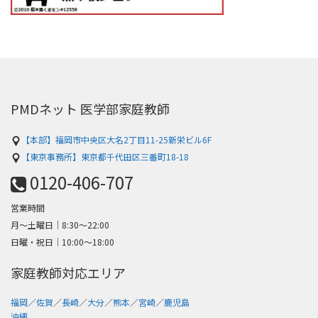
PMDネット 医学部家庭教師
【本部】福岡市中央区大名2丁目11-25新栄ビル6F
【東京事務所】東京都千代田区三番町18-18
0120-406-707
営業時間
月～土曜日│8:30〜22:00
日曜・祝日│10:00〜18:00
家庭教師対応エリア
福岡
／
佐賀
／
長崎
／
大分
／
熊本
／
宮崎
／
鹿児島
沖縄