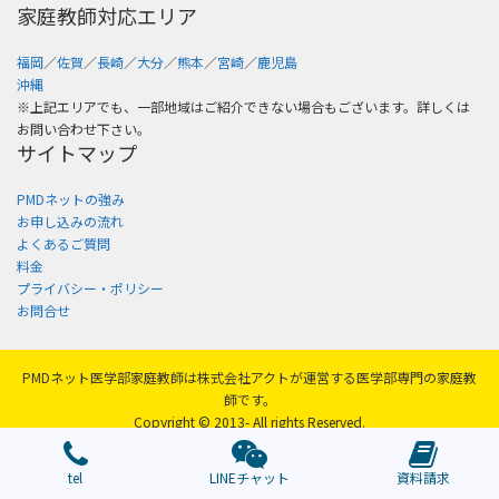
家庭教師対応エリア
福岡
／
佐賀
／
長崎
／
大分
／
熊本
／
宮崎
／
鹿児島
沖縄
※上記エリアでも、一部地域はご紹介できない場合もございます。詳しくは
お問い合わせ下さい。
サイトマップ
PMDネットの強み
お申し込みの流れ
よくあるご質問
料金
プライバシー・ポリシー
お問合せ
PMDネット医学部家庭教師は株式会社アクトが運営する医学部専門の家庭教
師です。
Copyright © 2013- All rights Reserved.
tel
LINEチャット
資料請求