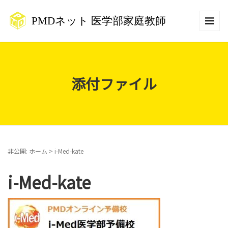
添付ファイル
非公開: ホーム
>
i-Med-kate
i-Med-kate