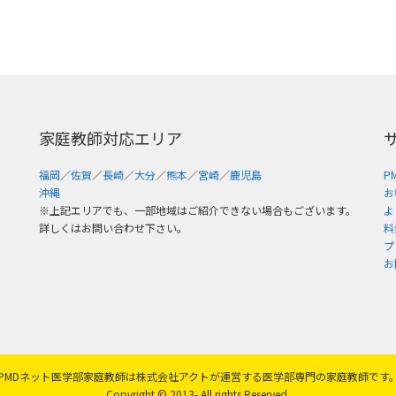
家庭教師対応エリア
福岡
／
佐賀
／
長崎
／
大分
／
熊本
／
宮崎
／
鹿児島
P
沖縄
お
※上記エリアでも、一部地域はご紹介できない場合もございます。
よ
詳しくはお問い合わせ下さい。
料
プ
お
PMDネット医学部家庭教師は株式会社アクトが運営する医学部専門の家庭教師です
Copyright © 2013- All rights Reserved.