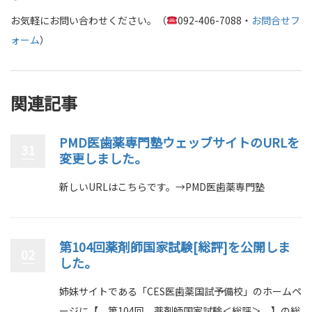
お気軽にお問い合わせください。（
092-406-7088・
お問合せフ
ォーム
）
関連記事
PMD医歯薬専門塾ウェッブサイトのURLを
31
変更しました。
新しいURLはこちらです。→PMD医歯薬専門塾
第104回薬剤師国家試験[総評]を公開しま
02
した。
姉妹サイトである「CES医歯薬国試予備校」のホームペ
ージに【 第104回 薬剤師国家試験＜総評＞ 】の総