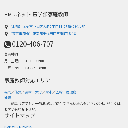
PMDネット 医学部家庭教師
【本部】福岡市中央区大名2丁目11-25新栄ビル6F
【東京事務所】東京都千代田区三番町18-18
0120-406-707
営業時間
月～土曜日│8:30〜22:00
日曜・祝日│10:00〜18:00
家庭教師対応エリア
福岡
／
佐賀
／
長崎
／
大分
／
熊本
／
宮崎
／
鹿児島
沖縄
※上記エリアでも、一部地域はご紹介できない場合もございます。詳しくは
お問い合わせ下さい。
サイトマップ
PMDネットの強み