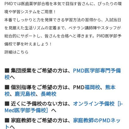
PMDでは医歯薬学部合格を本気で目指す皆さんに、ぴったりの環
境や学習システムをご用意！
本番でしっかりと力を発揮できる学習方法の習得から、入試当日
を見据えた生活リズムの定着まで、ベテラン講師陣やスタッフが
総合的にサポートし、皆さんを合格へと導きます。PMD医学部予
備校で夢を叶えましょう！
詳細はこちら
■ 集団授業をご希望の方は、
PMD医学部専門予備
校
へ
■ 個別指導をご希望の方は、PMD
福岡校
、
熊本
校
、
鹿児島校
、
長崎校
■ 近くに予備校のない方は、
オンライン予備校［i-
Med医学部予備校］
へ
■ 家庭教師をご希望の方は、
家庭教師のPMDネッ
ト
へ