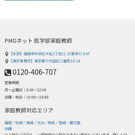
PMDネット 医学部家庭教師
【本部】福岡市中央区大名2丁目11-25新栄ビル6F
【東京事務所】東京都千代田区三番町18-18
0120-406-707
営業時間
月～土曜日│8:30〜22:00
日曜・祝日│10:00〜18:00
家庭教師対応エリア
福岡
／
佐賀
／
長崎
／
大分
／
熊本
／
宮崎
／
鹿児島
沖縄
※上記エリアでも、一部地域はご紹介できない場合もございます。詳しくは