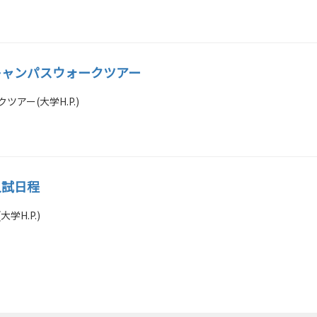
キャンパスウォークツアー
アー(大学H.P.)
入試日程
学H.P.)